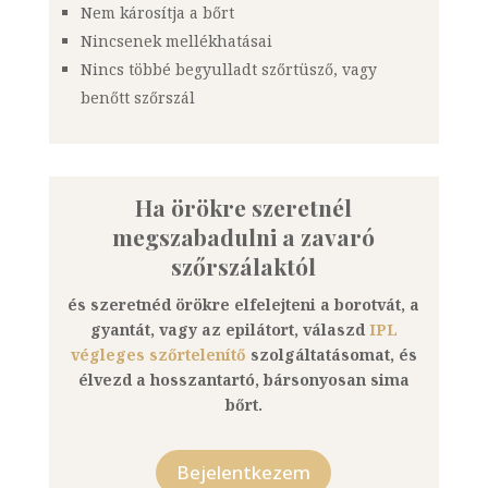
Nem károsítja a bőrt
Nincsenek mellékhatásai
Nincs többé begyulladt szőrtüsző, vagy
benőtt szőrszál
Ha örökre szeretnél
megszabadulni a zavaró
szőrszálaktól
és szeretnéd örökre elfelejteni a borotvát, a
gyantát, vagy az epilátort, válaszd
IPL
végleges szőrtelenítő
szolgáltatásomat, és
élvezd a hosszantartó, bársonyosan sima
bőrt.
Bejelentkezem