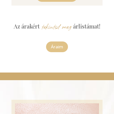
 tekintsd meg 
Az árakért
árlistámat!
Áraim