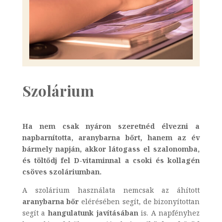
Szolárium
Ha nem csak nyáron szeretnéd élvezni a
napbarnította, aranybarna bőrt, hanem az év
bármely napján, akkor látogass el szalonomba,
és töltődj fel D-vitaminnal a csoki és kollagén
csöves szoláriumban.
A szolárium használata nemcsak az áhított
aranybarna bőr
elérésében segít, de bizonyítottan
segít a
hangulatunk javításában
is. A napfényhez