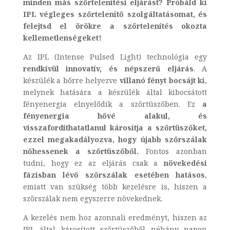
minden más szőrtelenítési eljárást? Próbáld ki
IPL végleges szőrtelenítő szolgáltatásomat, és
felejtsd el örökre a szőrtelenítés okozta
kellemetlenségeket!
Az IPL (Intense Pulsed Light) technológia egy
rendkívül innovatív, és népszerű eljárás
. A
készülék a bőrre helyezve
villanó fényt bocsájt ki
,
melynek hatására a készülék által kibocsátott
fényenergia elnyelődik a szőrtüszőben. Ez
a
fényenergia hővé alakul, és
visszafordíthatatlanul károsítja a szőrtüszőket,
ezzel megakadályozva, hogy újabb szőrszálak
nőhessenek a szőrtüszőből.
Fontos azonban
tudni, hogy ez az eljárás csak a
növekedési
fázisban lévő szőrszálak esetében hatásos
,
emiatt van szükség több kezelésre is, hiszen a
szőrszálak nem egyszerre növekednek.
A kezelés nem hoz azonnali eredményt, hiszen az
IPL által károsított szőrtüszőből néhány napon