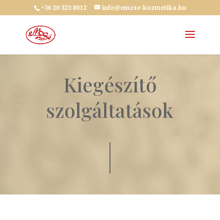
+36 20 323 8012
info@emzse-kozmetika.hu
Kiegészítő
szolgáltatások