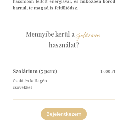
hasonlóan feltölt energiával, és
miközben bőröd
barnul, te magad is feltöltődsz.
szolárium 
Mennyibe kerül a 
használat?
Szolárium (5 perc)
1.000 Ft
Csoki és kollagén
csövekkel
Bejelentkezem