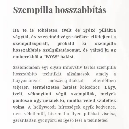
Szempilla hosszabbítás
Ha te is tökéletes, ívelt és igéző pillákra
vágytál, és szeretnéd végre örökre elfelejteni a
szempillaspirált, próbáld ki szempilla
hosszabbítás szolgáltatásomat, és váltsd ki az
emberekből a “WOW” hatást.
Szalonomban egy olyan innovatív tartós szempilla
hosszabbító technikát alkalmazok, amely a
hagyományos műszempillákkal ellentétben
teljesen
természetes hatást
kölcsönöz.
Lágy,
ívelt, vékonyított végű szempillák, melyek
pontosan úgy néznek ki, mintha veled születtek
volna.
A hollywoodi hírességek egyik kedvence,
nem véletlenül, hiszen ha ilyen pillákat viselsz,
garantáltan gyönyörű és igéző lesz a tekinteted.