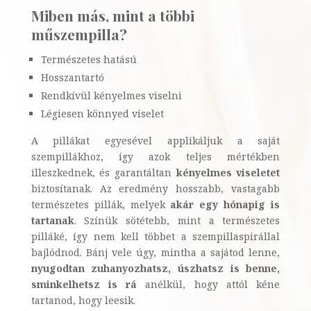
Miben más, mint a többi
műszempilla?
Természetes hatású
Hosszantartó
Rendkívül kényelmes viselni
Légiesen könnyed viselet
A pillákat egyesével applikáljuk a saját
szempillákhoz, így azok teljes mértékben
illeszkednek, és garantáltan
kényelmes viseletet
biztosítanak. Az eredmény hosszabb, vastagabb
természetes pillák, melyek
akár egy hónapig is
tartanak
. Színük sötétebb, mint a természetes
pilláké, így nem kell többet a szempillaspirállal
bajlódnod. Bánj vele úgy, mintha a sajátod lenne,
nyugodtan zuhanyozhatsz, úszhatsz is benne,
sminkelhetsz is rá
anélkül, hogy attól kéne
tartanod, hogy leesik.