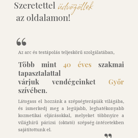
üdvözöllek
Szeretettel 
 az oldalamon!
Az arc és testápolás teljeskörű szolgálatában,
Több mint
40 éves
szakmai
tapasztalattal
várjuk vendégeinket
Győr
szívében.
Látogass el hozzánk a szépségterápiák világába,
és ismerkedj meg a legújabb, leghatékonyabb
kozmetikai eljárásokkal, melyeket többnyire a
világhírű párizsi (oktató) szépség-intézetekben
sajátítottunk el.