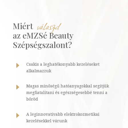
válaszd
Miért  
az eMZSé Beauty 
Szépségszalont?
E
Csakis a leghatékonyabb kezeléseket
alkalmazzuk
E
Magas minőségű hatóanyagokkal segítjük
megfiatalítani és egészségesebbé tenni a
bőröd
E
A leginnovatívabb elektrokozmetikai
kezelésekkel várunk