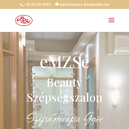
+36 20 323 8012
info@emzse-kozmetika.hu
eMZSé
Beauty
Szépségszalon
Szépségterápia Győr