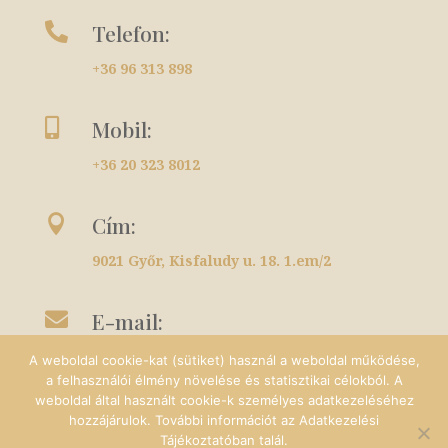
Telefon:

+36 96 313 898
Mobil:

+36 20 323 8012
Cím:

9021 Győr, Kisfaludy u. 18. 1.em/2
E-mail:

info@emzse-kozmetika.hu
A weboldal cookie-kat (sütiket) használ a weboldal működése,
a felhasználói élmény növelése és statisztikai célokból. A
weboldal által használt cookie-k személyes adatkezeléséhez
hozzájárulok. További információt az Adatkezelési
Adatvédemi tájékoztató
| Készítette:
Beauty
Tájékoztatóban talál.
Marketing Experts
,
Fru Creative Design