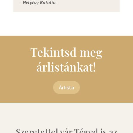
– Hetyésy Katalin –
Tekintsd meg
árlistánkat!
Árlista
Szeretettel vár Téged is az