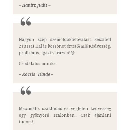
– Hanitz Judit –
Nagyon szép szemöldöktetoválást készített
Zsuzsa! Hálás köszönet érte!😘🙏🏼Kedvesség,
profizmus, igazi varázsló!😊
Csodálatos munka.
– Kocsis Tünde –
Maximális szaktudás és végtelen kedvesség
egy gyönyörű szalonban.. Csak ajánlani
tudom!